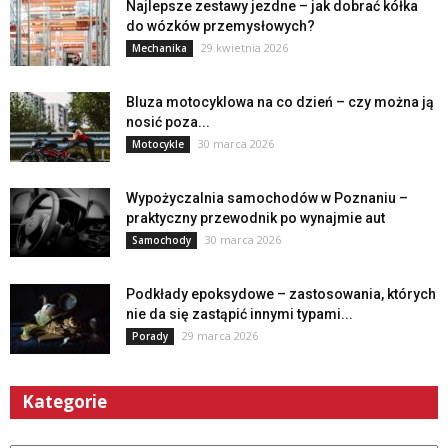
Najlepsze zestawy jezdne – jak dobrać kółka
do wózków przemysłowych?
29 kwietnia 2026
Mechanika
Bluza motocyklowa na co dzień – czy można ją
nosić poza...
30 marca 2026
Motocykle
Wypożyczalnia samochodów w Poznaniu –
praktyczny przewodnik po wynajmie aut
30 marca 2026
Samochody
Podkłady epoksydowe – zastosowania, których
nie da się zastąpić innymi typami...
29 marca 2026
Porady
Kategorie
Kategorie