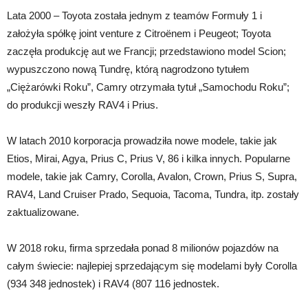
Lata 2000 – Toyota została jednym z teamów Formuły 1 i
założyła spółkę joint venture z Citroënem i Peugeot; Toyota
zaczęła produkcję aut we Francji; przedstawiono model Scion;
wypuszczono nową Tundrę, którą nagrodzono tytułem
„Ciężarówki Roku”, Camry otrzymała tytuł „Samochodu Roku”;
do produkcji weszły RAV4 i Prius.
W latach 2010 korporacja prowadziła nowe modele, takie jak
Etios, Mirai, Agya, Prius C, Prius V, 86 i kilka innych. Popularne
modele, takie jak Camry, Corolla, Avalon, Crown, Prius S, Supra,
RAV4, Land Cruiser Prado, Sequoia, Tacoma, Tundra, itp. zostały
zaktualizowane.
W 2018 roku, firma sprzedała ponad 8 milionów pojazdów na
całym świecie: najlepiej sprzedającym się modelami były Corolla
(934 348 jednostek) i RAV4 (807 116 jednostek.