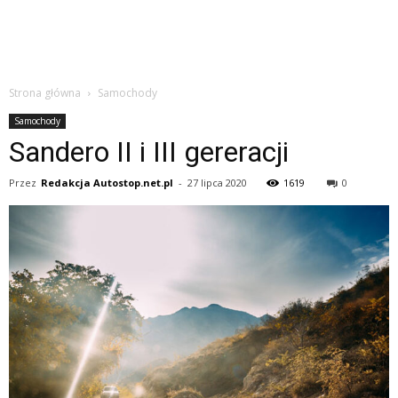
Strona główna
Samochody
Samochody
Sandero II i III gereracji
Przez
Redakcja Autostop.net.pl
-
27 lipca 2020
1619
0