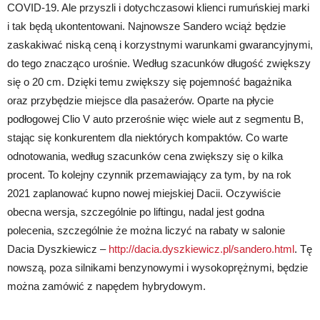
COVID-19. Ale przyszli i dotychczasowi klienci rumuńskiej marki
i tak będą ukontentowani. Najnowsze Sandero wciąż będzie
zaskakiwać niską ceną i korzystnymi warunkami gwarancyjnymi,
do tego znacząco urośnie. Według szacunków długość zwiększy
się o 20 cm. Dzięki temu zwiększy się pojemność bagażnika
oraz przybędzie miejsce dla pasażerów. Oparte na płycie
podłogowej Clio V auto przerośnie więc wiele aut z segmentu B,
stając się konkurentem dla niektórych kompaktów. Co warte
odnotowania, według szacunków cena zwiększy się o kilka
procent. To kolejny czynnik przemawiający za tym, by na rok
2021 zaplanować kupno nowej miejskiej Dacii. Oczywiście
obecna wersja, szczególnie po liftingu, nadal jest godna
polecenia, szczególnie że można liczyć na rabaty w salonie
Dacia Dyszkiewicz –
http://dacia.dyszkiewicz.pl/sandero.html
. Tę
nowszą, poza silnikami benzynowymi i wysokoprężnymi, będzie
można zamówić z napędem hybrydowym.