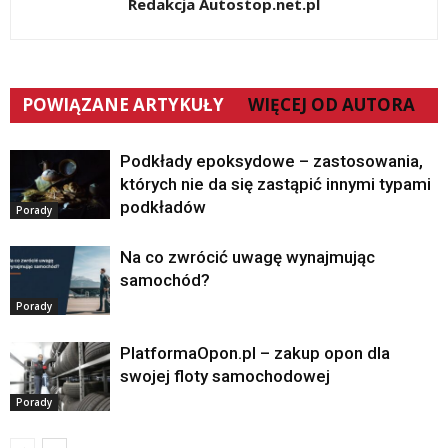
Redakcja Autostop.net.pl
POWIĄZANE ARTYKUŁY
WIĘCEJ OD AUTORA
Podkłady epoksydowe – zastosowania,
których nie da się zastąpić innymi typami
podkładów
Porady
Na co zwrócić uwagę wynajmując
samochód?
Porady
PlatformaOpon.pl – zakup opon dla
swojej floty samochodowej
Porady