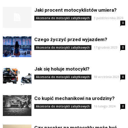
Jaki procent motocyklistów umiera?
3 października 2023
Akcesoria do motocykli zabytkowych
0
Czego życzyć przed wyjazdem?
17 grudnia 2023
Akcesoria do motocykli zabytkowych
0
Jak się holuje motocykl?
18 września 2023
Akcesoria do motocykli zabytkowych
0
Co kupić mechanikowi na urodziny?
16 lutego 2024
Akcesoria do motocykli zabytkowych
0
Czy pasażer na motocyklu może być