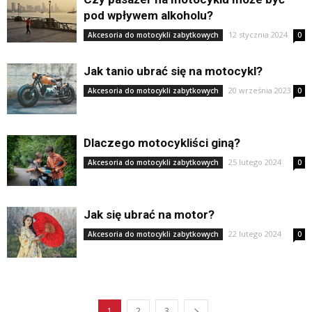
pod wpływem alkoholu?
12 stycznia 2024
Akcesoria do motocykli zabytkowych
0
Jak tanio ubrać się na motocykl?
20 września 2023
Akcesoria do motocykli zabytkowych
0
Dlaczego motocykliści giną?
25 lutego 2024
Akcesoria do motocykli zabytkowych
0
Jak się ubrać na motor?
22 lutego 2024
Akcesoria do motocykli zabytkowych
0
1
2
3