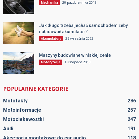
20 października 2018
Mechanika
Jak długo trzeba jechać samochodem żeby
naładować akumulator?
25 września 2023
Akumulatory
Maszyny budowlane w niskiej cenie
1 listopada 2019
Motoryzacja
POPULARNE KATEGORIE
Motofakty
286
Motoinformacje
257
Motociekawostki
247
Audi
191
Akcesoria montażowe do car audio
118